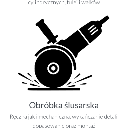
cylindrycznych, tulei i wałków
Obróbka ślusarska
Ręczna jak i mechaniczna, wykańczanie detali,
dopasowanie oraz montaż