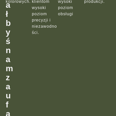
kolorowych.
klientom
wysoki
produkcji.
a
wysoki
poziom
ł
poziom
obsługi
precyzji i
b
niezawodno
y
ści.
ś
n
a
m
z
a
u
f
a