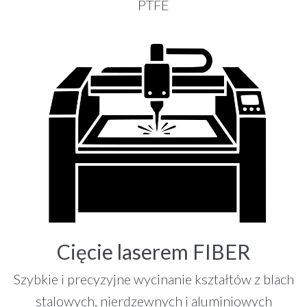
PTFE
Cięcie laserem FIBER
Szybkie i precyzyjne wycinanie kształtów z blach
stalowych, nierdzewnych i aluminiowych