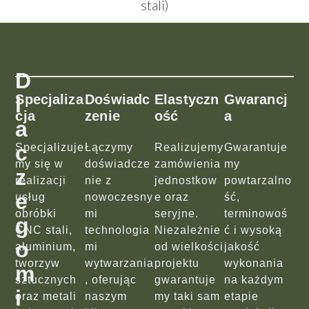
stali)
D
Specjaliza
Doświadc
Elastyczn
Gwarancj
l
Cja
Zenie
Ość
A
a
c
Specjalizuje
Łączymy
Realizujemy
Gwarantuje
my się w
doświadcze
zamówienia
my
z
realizacji
nie z
jednostkow
powtarzalno
e
usług
nowoczesny
e oraz
ść,
obróbki
mi
seryjne.
terminowoś
g
CNC stali,
technologia
Niezależnie
ć i wysoką
o
aluminium,
mi
od wielkości
jakość
tworzyw
wytwarzania
projektu
wykonania
m
sztucznych
, oferując
gwarantuje
na każdym
i
oraz metali
naszym
my taki sam
etapie