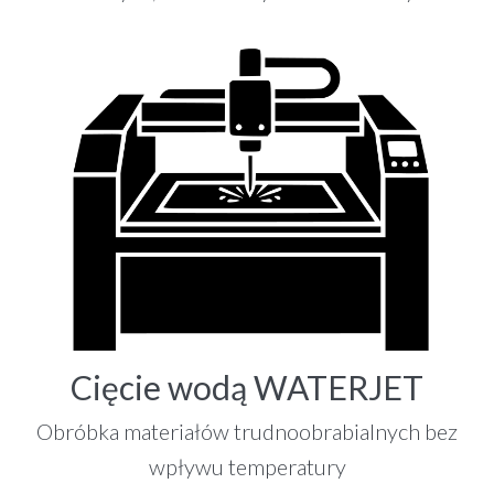
Cięcie wodą WATERJET
Obróbka materiałów trudnoobrabialnych bez
wpływu temperatury