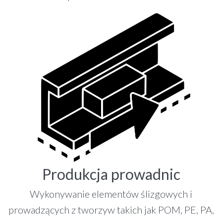
Produkcja prowadnic
Wykonywanie elementów ślizgowych i
prowadzących z tworzyw takich jak POM, PE, PA,