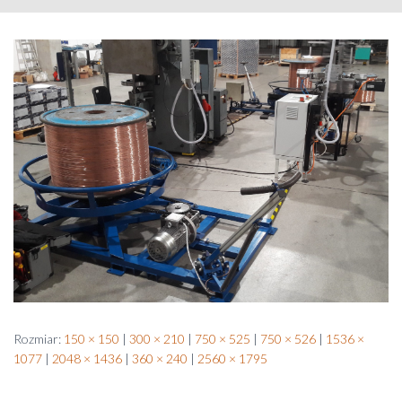
Rozmiar:
150 × 150
|
300 × 210
|
750 × 525
|
750 × 526
|
1536 ×
1077
|
2048 × 1436
|
360 × 240
|
2560 × 1795