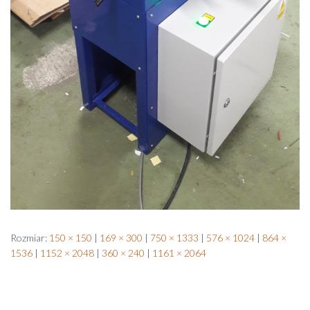
Rozmiar:
150 × 150
|
169 × 300
|
750 × 1333
|
576 × 1024
|
864 ×
1536
|
1152 × 2048
|
360 × 240
|
1161 × 2064