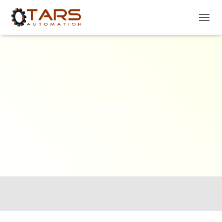
P
R
Z
E
Ł
Ą
C
Z
N
Piła Tars
A
W
I
G
A
C
J
Ę