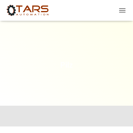
P
R
Z
E
Ł
Ą
C
Z
N
Pilz
A
W
I
G
A
C
J
Ę