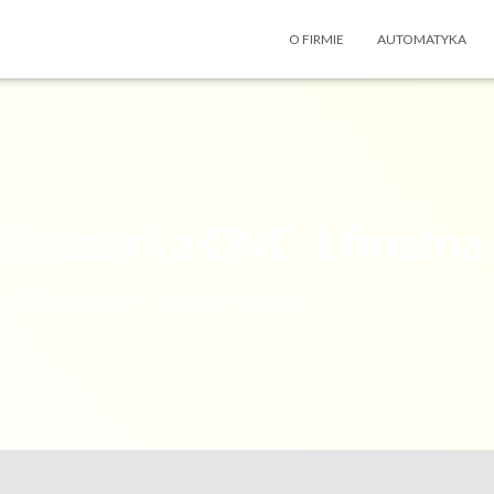
O FIRMIE
AUTOMATYKA
Frezarka CNC 1 finalna
publikowano przez
Dariusz Goliński
w dniu
12 września 20