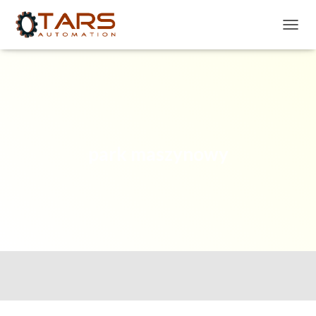
P
R
Z
E
Ł
Ą
C
Z
N
park maszynowy
A
W
I
G
A
C
J
Ę