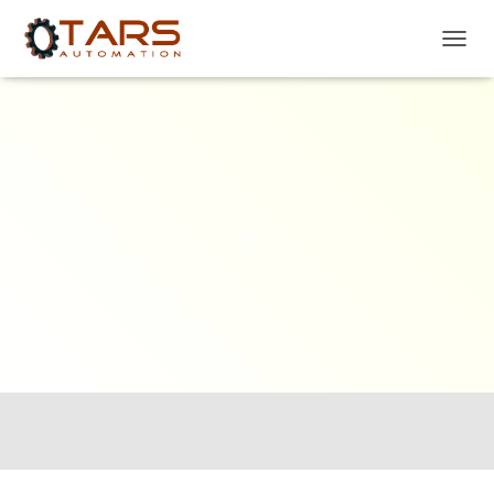
P
R
Z
E
Ł
Ą
C
Z
N
2
A
W
I
G
A
C
J
Ę