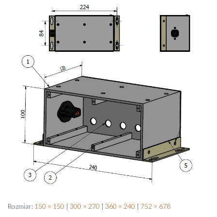
Rozmiar:
150 × 150
|
300 × 270
|
360 × 240
|
752 × 678