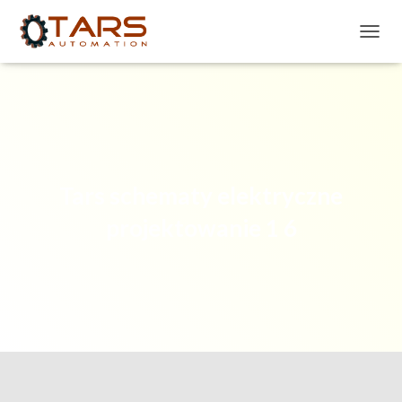
P
R
Z
E
Ł
Ą
C
Z
N
Tars schematy elektryczne
A
W
projektowanie 1 6
I
G
A
C
J
Ę