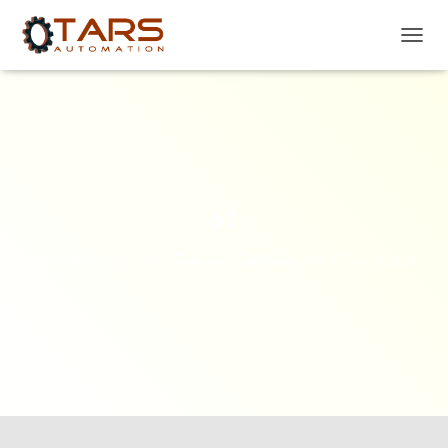
P
R
Z
E
Ł
Ą
C
Z
N
61
A
W
Opublikowano przez
Dariusz Goliński
w dniu
8 września
I
G
2025
A
C
J
Ę