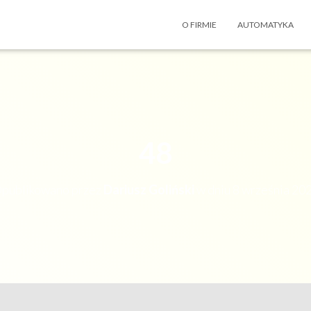
O FIRMIE
AUTOMATYKA
48
publikowano przez
Dariusz Goliński
w dniu
8 września 20