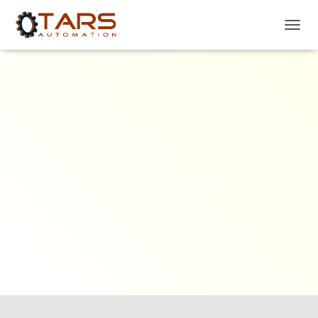
P
R
Z
E
Ł
Ą
C
Z
N
38
A
W
Opublikowano przez
Dariusz Goliński
w dniu
8 września
I
G
2025
A
C
J
Ę