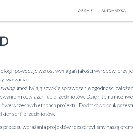
O FIRMIE
AUTOMATYKA
3D
nologii powoduje wzrost wymagań jakości wyrobów, przy 
wytwarzania.
otyping
umożliwiają szybkie sprawdzenie zgodności założeń
owaniem rozwiązań lub przedmiotów. Dzięki temu możliwe
już we wczesnych etapach projektu. Dodatkowo druk przest
lkich serii przedmiotów.
a procesu wdrażania projektów rozszerzyliśmy naszą ofertę