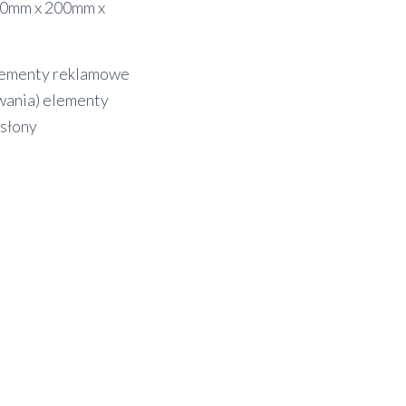
80mm x 200mm x
elementy reklamowe
owania) elementy
osłony