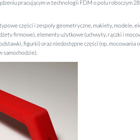
ądzeniu pracującym w technologii FDM o polu roboczym 2
powe części i zespoły geometryczne, makiety, modele, 
gadżety firmowe), elementy użytkowe (uchwyty, rączki i moc
dstawki, figurki) oraz niedostępne części (np. mocowania 
w samochodzie).