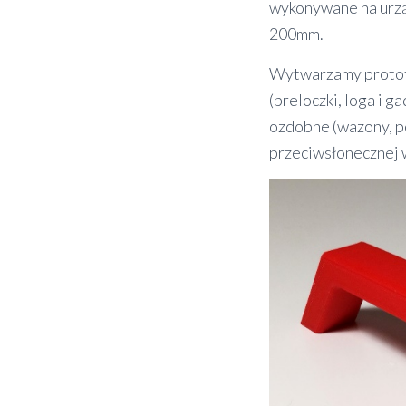
wykonywane na urz
200mm.
Wytwarzamy prototy
(breloczki, loga i 
ozdobne (wazony, po
przeciwsłonecznej 