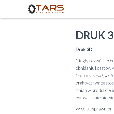
DRUK 
Druk 3D
Ciągły rozwój tech
obniżaniu kosztów 
Metody
rapid prot
praktycznym zastos
zmian w produkcie 
wytwarzanie niewie
W celu usprawnieni